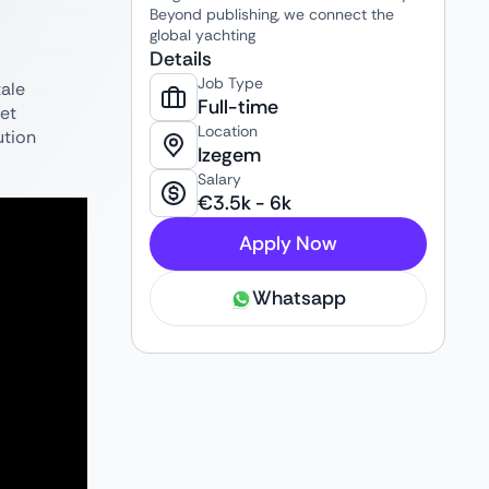
Beyond publishing, we connect the
global yachting
Details
Job Type
tale
Full-time
et
Location
ution
Izegem
Salary
€
3.5k
-
6k
Apply Now
Whatsapp