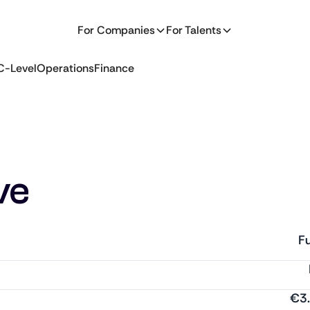
For Companies
For Talents
C-Level
Operations
Finance
ve
Fu
€
3