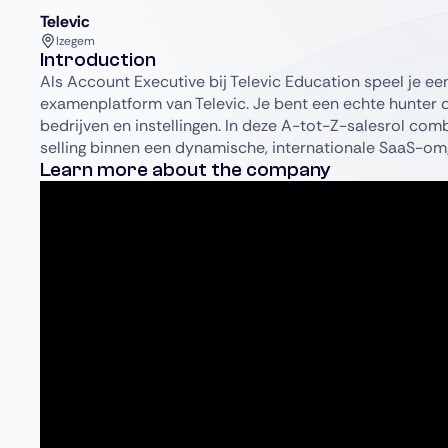
Televic
Izegem
Introduction
Als Account Executive bij Televic Education speel je een
examenplatform van Televic. Je bent een echte hunter d
bedrijven en instellingen. In deze A-tot-Z-salesrol co
selling binnen een dynamische, internationale SaaS-om
Learn more about the company