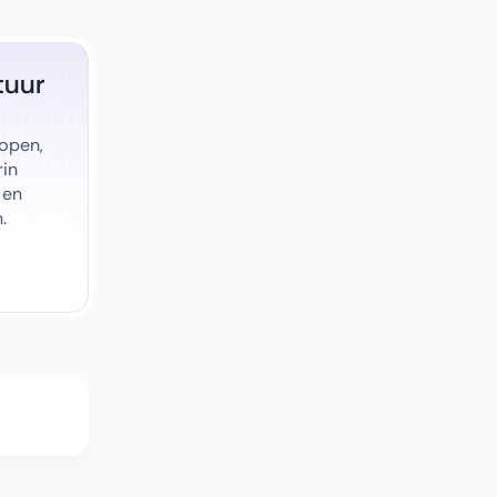
tuur
 open,
rin
 en
.