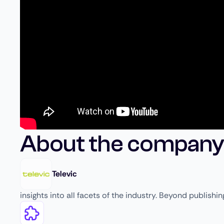
About the company
Televic
insights into all facets of the industry. Beyond publishi