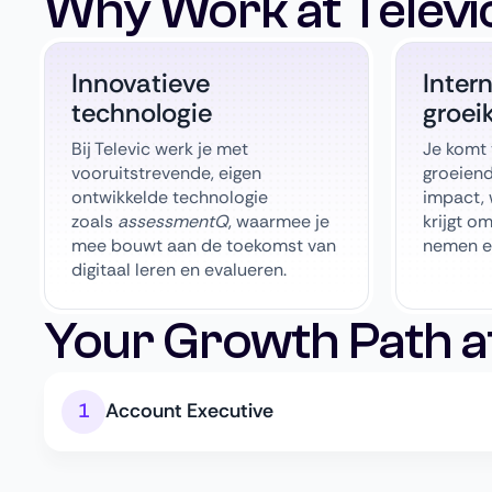
Why Work at Televi
Innovatieve
Inter
technologie
groei
Bij Televic werk je met
Je komt 
vooruitstrevende, eigen
groeiend
ontwikkelde technologie
impact, 
zoals
assessmentQ
, waarmee je
krijgt om
mee bouwt aan de toekomst van
nemen e
digitaal leren en evalueren.
Your Growth Path at
Account Executive