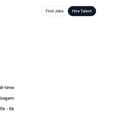
Find Jobs
Hire Talent
ll-time
Izegem
.5k
-
6k