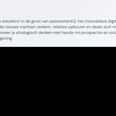
 sleutelrol in de groei van assessmentQ, het innovatieve digi
ie nieuwe markten verkent, relaties opbouwt en deals sluit m
mbineer je strategisch denken met hands-on prospectie en sol
geving.