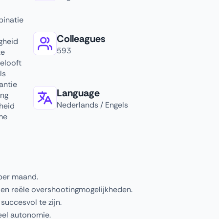
binatie
Colleagues
igheid
593
te
gelooft
ls
antie
Language
ing
Nederlands / Engels
heid
me
 per maand.
 en reële overshootingmogelijkheden.
succesvol te zijn.
eel autonomie.