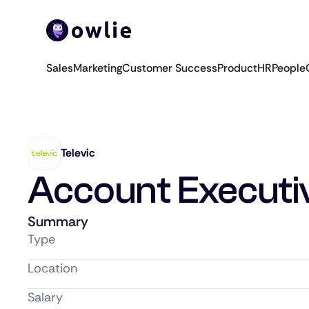
Sales
Marketing
Customer Success
Product
HR
People
Televic
Account Executi
Summary
Type
Location
Salary