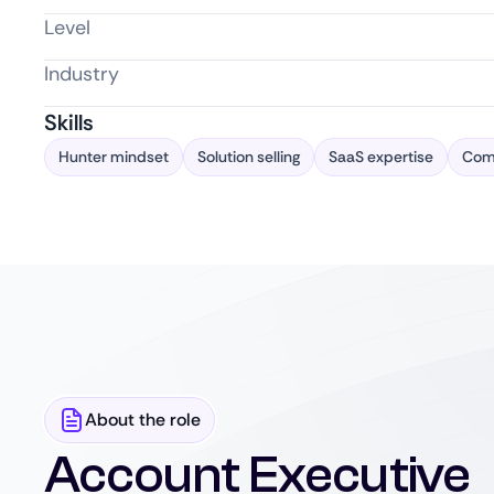
Level
Industry
Skills
Hunter mindset
Solution selling
SaaS expertise
Com
About the role
Account Executive