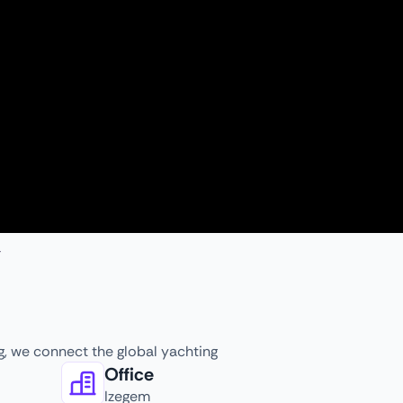
ng, we connect the global yachting
Office
Izegem