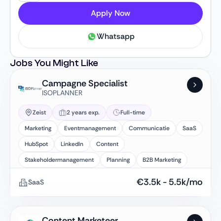
Apply Now
Whatsapp
Jobs You Might Like
Campagne Specialist
ISOPLANNER
Zeist
2 years exp.
Full-time
Marketing
Eventmanagement
Communicatie
SaaS
HubSpot
LinkedIn
Content
Stakeholdermanagement
Planning
B2B Marketing
€
3.5k
-
5.5k
/mo
SaaS
Content Marketeer