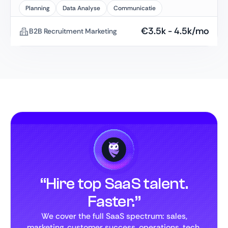
Planning
Data Analyse
Communicatie
€
3.5k
-
4.5k
/mo
B2B Recruitment Marketing
“Hire top SaaS talent.
Faster.”
We cover the full SaaS spectrum: sales,
marketing, customer success, operations, tech,