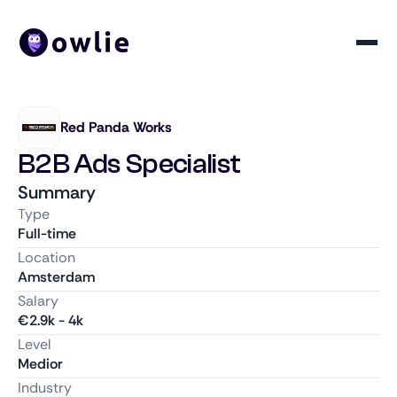
Red Panda Works
B2B Ads Specialist
Summary
Type
Full-time
Location
Amsterdam
Salary
€
2.9k
-
4k
Level
Medior
Industry