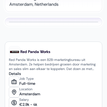
Amsterdam, Netherlands
Red Panda Works
Red Panda Works is een B2B-marketingbureau uit
Amsterdam. Ze helpen bedrijven groeien door marketing
en sales slim aan elkaar te koppelen. Dat doen ze met
strategie, campagnes, content en slimme tools om de
Details
juiste leads te vinden en om te zetten in klanten.
Job Type
Daarnaast delen ze kennis via hun eigen academy zodat
Full-time
bedrijven ook zelf sterker worden in moderne marketing.
Location
Amsterdam
Salary
€
2.9k
-
4k