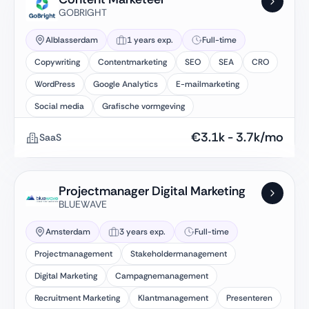
GOBRIGHT
Alblasserdam
1 years exp.
Full-time
Copywriting
Contentmarketing
SEO
SEA
CRO
WordPress
Google Analytics
E-mailmarketing
Social media
Grafische vormgeving
€
3.1k
-
3.7k
/mo
SaaS
Projectmanager Digital Marketing
BLUEWAVE
Amsterdam
3 years exp.
Full-time
Projectmanagement
Stakeholdermanagement
Digital Marketing
Campagnemanagement
Recruitment Marketing
Klantmanagement
Presenteren