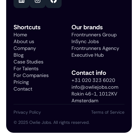
Shortcuts
Our brands
Home
Frontrunners Group
About us
InSync Jobs
Company
Frontrunners Agency
Blog
Executive Hub
Case Studies
For Talents
Contact info
For Companies
+31 020 323 6020
Pricing
info@owliejobs.com
Contact
Rokin 46-1, 1012KV
Amsterdam
Privacy Policy
Terms of Service
©
2025
Owlie Jobs. All rights reserved.