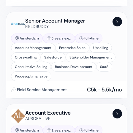
Senior Account Manager
FIELDBUDDY
Amsterdam
3 years exp.
Full-time
Account Management
Enterprise Sales
Upselling
Cross-selling
Salesforce
Stakeholder Management
Consultative Selling
Business Development
SaaS
Procesoptimalisatie
€
5k
-
5.5k
/mo
Field Service Management
Account Executive
AURORA LIVE
Amsterdam
1 years exp.
Full-time