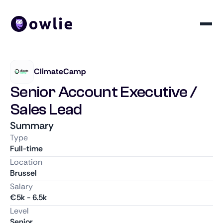
ClimateCamp
Senior Account Executive /
Sales Lead
Summary
Type
Full-time
Location
Brussel
Salary
€
5k
-
6.5k
Level
Senior