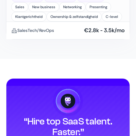
Sales
New business
Networking
Presenting
Klantgerichtheid
Ownership & zelfstandigheid
C-level
€
2.8k
-
3.5k
/mo
SalesTech/RevOps
“Hire top SaaS talent.
Faster.”