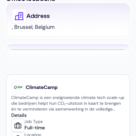
Address
, Brussel, Belgium
ClimateCamp
ClimateCamp is een snelgroeiende climate tech scale-up
die bedrijven helpt hun CO₂-uitstoot in kaart te brengen
én te verminderen via samenwerking in de volledige
waardeketen. Hun platform faciliteert transparante
Details
datadeling tussen organisaties en telt inmiddels meer
Job Type
dan 1.000 aangesloten bedrijven. Met een recente
Full-time
investering van €3,5 miljoen zet ClimateCamp vol in op
Location