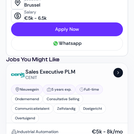
verdere groei en impact binnen
Brussel
duurzaamheidsrapportage en emissiereductie.
Salary
€
5k
-
6.5k
Apply Now
Whatsapp
Jobs You Might Like
Sales Executive PLM
CENIT
Nieuwegein
5 years exp.
Full-time
Ondernemend
Consultative Selling
Communicatietalent
Zelfstandig
Doelgericht
Overtuigend
€
5k
-
8k
/mo
Industrial Automation