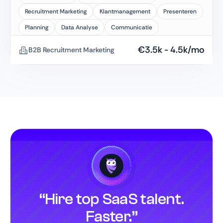
Recruitment Marketing
Klantmanagement
Presenteren
Planning
Data Analyse
Communicatie
€
3.5k
-
4.5k
/mo
B2B Recruitment Marketing
“Hire top SaaS talent.
Faster.”