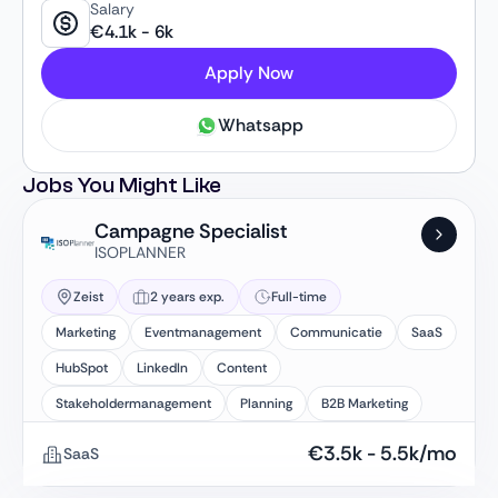
Salary
€
4.1k
-
6k
Apply Now
Whatsapp
Jobs You Might Like
Campagne Specialist
ISOPLANNER
Zeist
2 years exp.
Full-time
Marketing
Eventmanagement
Communicatie
SaaS
HubSpot
LinkedIn
Content
Stakeholdermanagement
Planning
B2B Marketing
€
3.5k
-
5.5k
/mo
SaaS