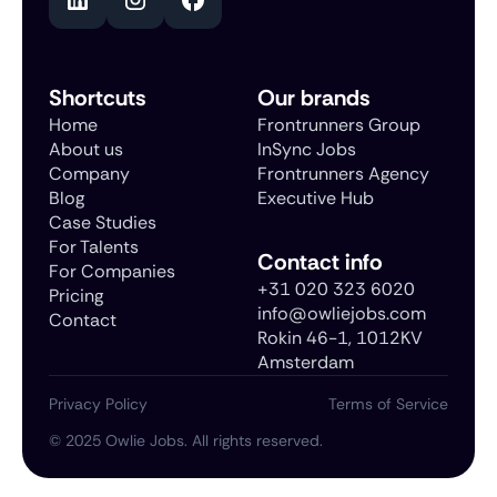
Shortcuts
Our brands
Home
Frontrunners Group
About us
InSync Jobs
Company
Frontrunners Agency
Blog
Executive Hub
Case Studies
For Talents
Contact info
For Companies
+31 020 323 6020
Pricing
info@owliejobs.com
Contact
Rokin 46-1, 1012KV
Amsterdam
Privacy Policy
Terms of Service
©
2025
Owlie Jobs. All rights reserved.