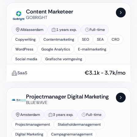
Content Marketeer
GOBRIGHT
Alblasserdam
1 years exp.
Full-time
Copywriting
Contentmarketing
SEO
SEA
CRO
WordPress
Google Analytics
E-mailmarketing
Social media
Grafische vormgeving
€
3.1k
-
3.7k
/mo
SaaS
Projectmanager Digital Marketing
BLUEWAVE
Amsterdam
3 years exp.
Full-time
Projectmanagement
Stakeholdermanagement
Digital Marketing
Campagnemanagement