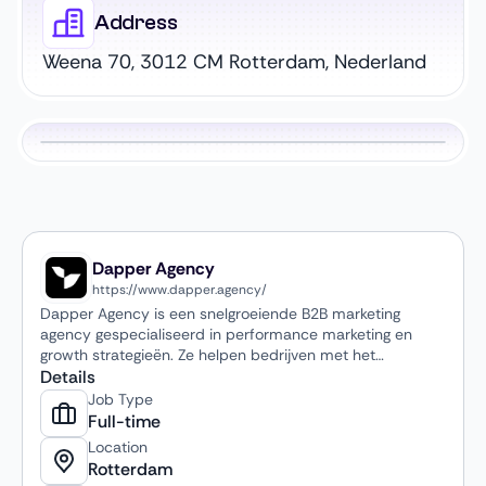
Address
Weena 70, 3012 CM Rotterdam, Nederland
Dapper Agency
https://www.dapper.agency/
Dapper Agency is een snelgroeiende B2B marketing
agency gespecialiseerd in performance marketing en
growth strategieën. Ze helpen bedrijven met het
genereren van kwalitatieve leads en het opschalen van
Details
hun commerciële groei via data-gedreven campagnes en
Job Type
slimme marketingfunnels.
Full-time
Location
Rotterdam