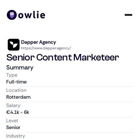
Dapper Agency
https://www.dapper.agency/
Senior Content Marketeer
Summary
Type
Full-time
Location
Rotterdam
Salary
€
4.1k
-
6k
Level
Senior
Industry