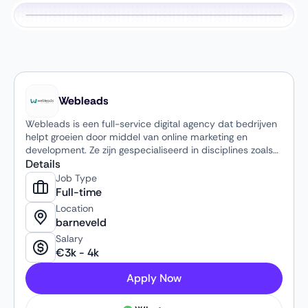
Webleads
Webleads is een full-service digital agency dat bedrijven
helpt groeien door middel van online marketing en
development. Ze zijn gespecialiseerd in disciplines zoals
SEA, SEO, social media, CRO en webdevelopment, waarbij
Details
ze zowel strategie als uitvoering in-house verzorgen.
Job Type
Vanuit een data-gedreven aanpak werken ze voor
Full-time
uiteenlopende klanten, van lokale ondernemers tot
Location
grotere nationale accounts.
barneveld
Salary
€
3k
-
4k
Apply Now