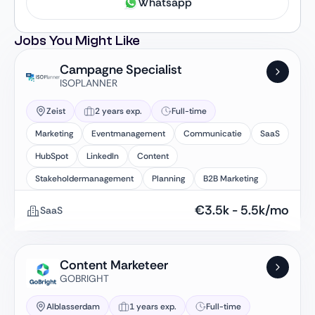
Whatsapp
Jobs You Might Like
Campagne Specialist
ISOPLANNER
Zeist
2 years exp.
Full-time
Marketing
Eventmanagement
Communicatie
SaaS
HubSpot
LinkedIn
Content
Stakeholdermanagement
Planning
B2B Marketing
€
3.5k
-
5.5k
/mo
SaaS
Content Marketeer
GOBRIGHT
Alblasserdam
1 years exp.
Full-time