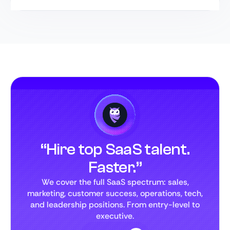
“Hire top SaaS talent.
Faster.”
We cover the full SaaS spectrum: sales,
marketing, customer success, operations, tech,
and leadership positions. From entry-level to
executive.