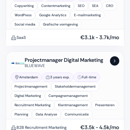
Copywriting
Contentmarketing
SEO
SEA
CRO
WordPress
Google Analytics
E-mailmarketing
Social media
Grafische vormgeving
€
3.1k
-
3.7k
/mo
SaaS
Projectmanager Digital Marketing
BLUEWAVE
Amsterdam
3 years exp.
Full-time
Projectmanagement
Stakeholdermanagement
Digital Marketing
Campagnemanagement
Recruitment Marketing
Klantmanagement
Presenteren
Planning
Data Analyse
Communicatie
€
3.5k
-
4.5k
/mo
B2B Recruitment Marketing