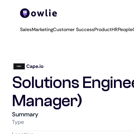
Sales
Marketing
Customer Success
Product
HR
People
Cape.io
Solutions Engin
Manager)
Summary
Type