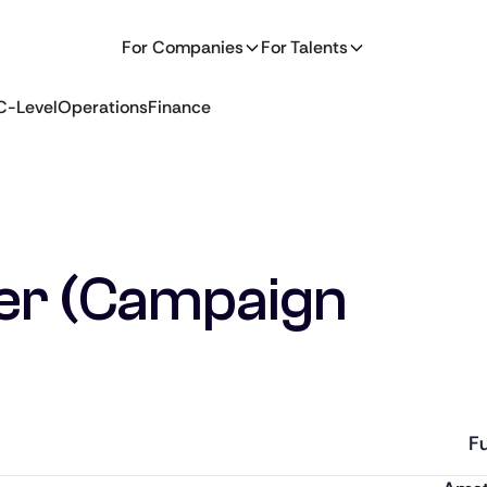
For Companies
For Talents
C-Level
Operations
Finance
eer (Campaign
Fu