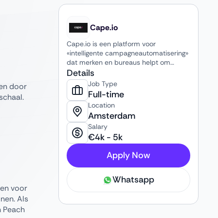
Cape.io
Cape.io is een platform voor
«intelligente campagneautomatisering»
dat merken en bureaus helpt om
digitale advertentiecampagnes sneller,
Details
efficiënter en op schaal te plannen,
Job Type
ren door
maken, valideren en lanceren. Het
Full-time
schaal.
biedt oplossingen voor creatieve
Location
automatisering, digitaal asset
Amsterdam
management en campagnebeheer om
Salary
het hele campagneproces te
€
4k
-
5k
stroomlijnen. Als onderdeel van Peach
combineert Cape.io creatieve
Apply Now
automatisering met de distributie- en
compliance-expertise van Peach voor
een naadloos systeem van idee tot
Whatsapp
live.
gen voor
nen. Als
n Peach