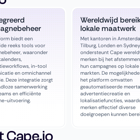
egreerd
Wereldwijd berei
agnebeheer
lokale maatwerk
form biedt een
Met kantoren in Amsterd
ide reeks tools voor
Tilburg, Londen en Sydne
ebeheer, waaronder
ondersteunt Cape wereld
alenders,
merken bij het afstemmen
tieworkflows, in-tool
hun campagnes op lokale
catie en omnichannel
markten. De mogelijkhede
ie. Deze integratie zorgt
het platform omvatten
adloze samenwerking
geautomatiseerde meerta
eams en efficiënte
advertentiecreatie en
e-uitvoering.
lokalisatiefuncties, waard
merken effectief diverse
doelgroepen kunnen berei
 Cape.io