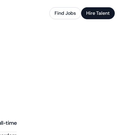
Find Jobs
Hire Talent
ll-time