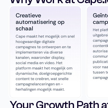
Creatieve
Geïnt
automatisering op
camp
schaal
Het plat
uitgebre
Cape maakt het mogelijk om snel
campagn
hoogwaardige digitale
contentk
campagnes te ontwerpen en te
autorisa
implementeren via diverse
communi
kanalen, waaronder display,
publicat
social media en video. Het
voor na
platform maakt het mogelijk om
tussen t
dynamische, doelgroepgerichte
campagn
content te creëren, wat snelle
campagnelanceringen en -
herhalingen mogelijk maakt.
Your Growth Path at