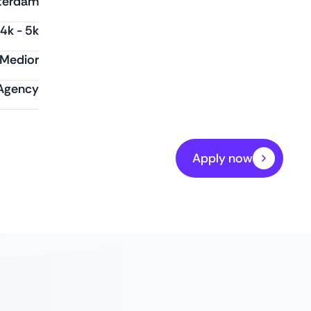
terdam
4k
-
5k
Medior
 Agency
Apply now