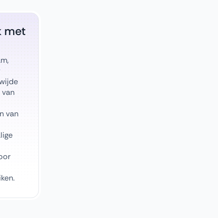
k met
am,
y
wijde
 van
n van
lige
oor
ken.