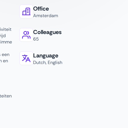
Office
Amsterdam
viteit
Colleagues
ijd
65
slimme
s een
Language
n en
Dutch, English
teiten