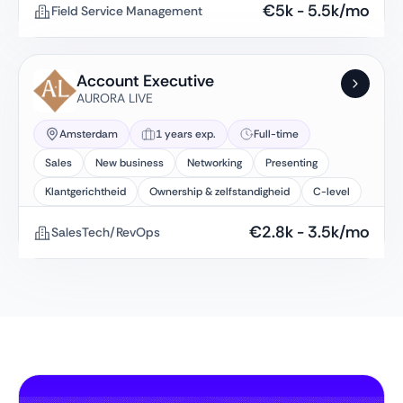
€
5k
-
5.5k
/mo
Field Service Management
Account Executive
AURORA LIVE
Amsterdam
1 years exp.
Full-time
Sales
New business
Networking
Presenting
Klantgerichtheid
Ownership & zelfstandigheid
C-level
€
2.8k
-
3.5k
/mo
SalesTech/RevOps