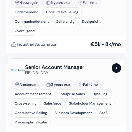
Nieuwegein
5 years exp.
Full-time
Ondernemend
Consultative Selling
Communicatietalent
Zelfstandig
Doelgericht
Overtuigend
€
5k
-
8k
/mo
Industrial Automation
Senior Account Manager
FIELDBUDDY
Amsterdam
3 years exp.
Full-time
Account Management
Enterprise Sales
Upselling
Cross-selling
Salesforce
Stakeholder Management
Consultative Selling
Business Development
SaaS
Procesoptimalisatie