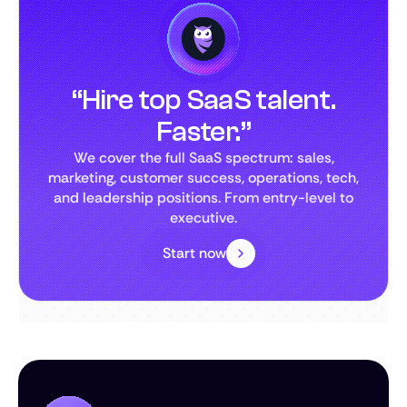
“Hire top SaaS talent.
Faster.”
We cover the full SaaS spectrum: sales,
marketing, customer success, operations, tech,
and leadership positions. From entry-level to
executive.
Start now