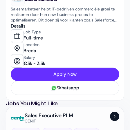
Salesmarketeer helpt IT-bedrijven commerciële groei te
realiseren door hun new business proces te
optimaliseren. Dit doen zij voor klanten zoals Salesforce,
SAP en ITvisors.
Details
Job Type
Full-time
Location
Breda
Salary
€
3k
-
3.3k
Apply Now
Whatsapp
Jobs You Might Like
Sales Executive PLM
CENIT