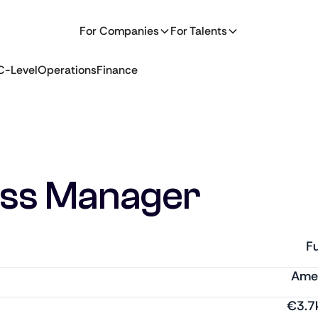
For Companies
For Talents
C-Level
Operations
Finance
ss Manager
Fu
Amer
€
3.7