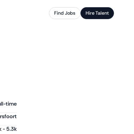
Find Jobs
Hire Talent
ll-time
sfoort
k
-
5.3k