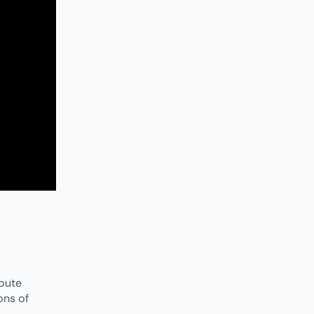
route
ons of