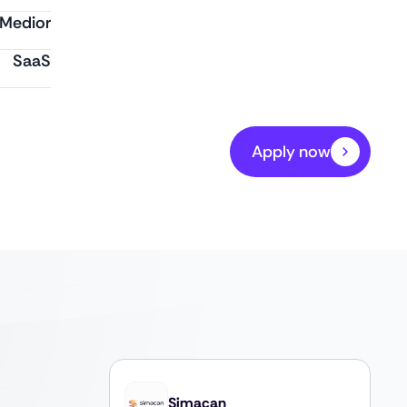
Medior
SaaS
Apply now
Simacan