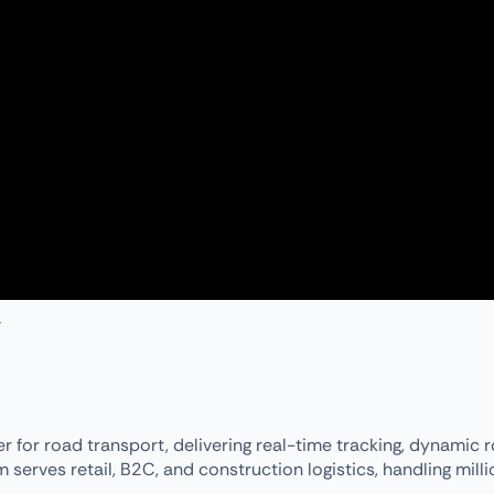
 for road transport, delivering real-time tracking, dynamic 
 serves retail, B2C, and construction logistics, handling milli