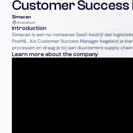
Customer Success
Simacan
Amersfoort
Introduction
Simacan is een no-nonsense SaaS-bedrijf dat logistieke
PostNL. Als Customer Success Manager begeleid je klant
processen en draag je bij aan duurzamere supply chains
Learn more about the company