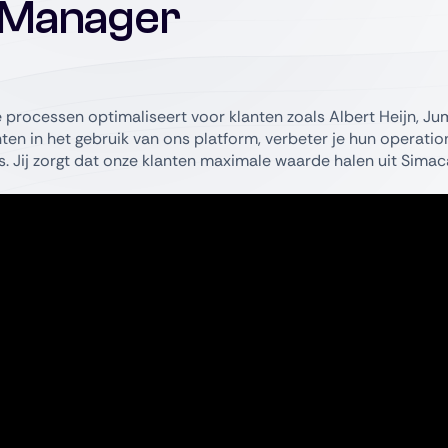
 Manager
 processen optimaliseert voor klanten zoals Albert Heijn, J
en in het gebruik van ons platform, verbeter je hun operatio
. Jij zorgt dat onze klanten maximale waarde halen uit Simac