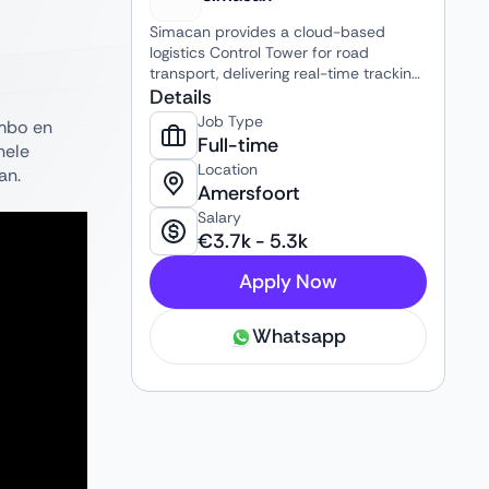
Simacan provides a cloud-based
logistics Control Tower for road
transport, delivering real-time tracking,
dynamic route optimization, and
Details
seamless collaboration. Their platform
Job Type
umbo en
serves retail, B2C, and construction
Full-time
nele
logistics, handling millions of deliveries
Location
an.
annually with efficiency and precision.
Amersfoort
Salary
€
3.7k
-
5.3k
Apply Now
Whatsapp