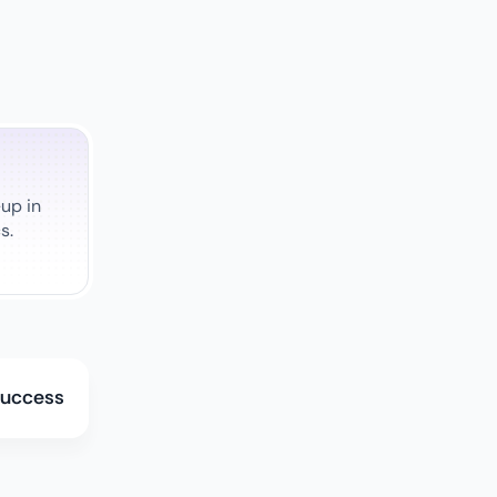
up in
s.
Success