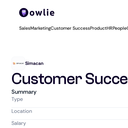
Sales
Marketing
Customer Success
Product
HR
People
Simacan
Customer Succe
Summary
Type
Location
Salary